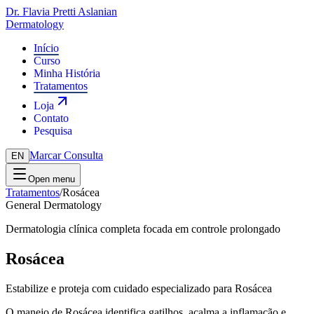
Dr. Flavia Pretti Aslanian
Dermatology
Início
Curso
Minha História
Tratamentos
Loja
Contato
Pesquisa
Marcar Consulta
EN
Open menu
Tratamentos
/
Rosácea
General Dermatology
Dermatologia clínica completa focada em controle prolongado
Rosácea
Estabilize e proteja com cuidado especializado para Rosácea
O manejo de Rosácea identifica gatilhos, acalma a inflamação e